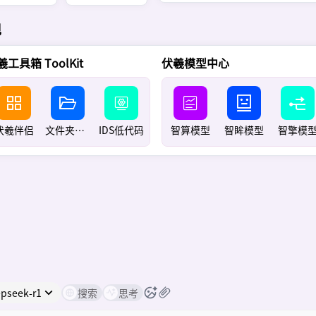
现
羲工具箱 ToolKit
伏羲模型中心
伏羲伴侣
文件夹管理器
IDS低代码
智算模型
智眸模型
智擎模
pseek-r1
搜索
思考