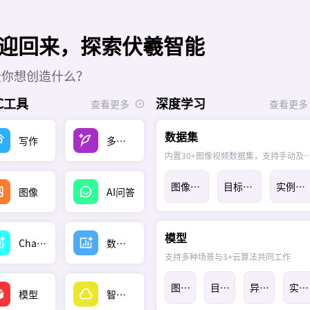
迎回来，探索伏羲智能
天你想创造什么？
GC工具
深度学习
查看更多
查看更多
数据集
写作
多模态创作
内置30+图像视频数据集，支持手动
图像分类
目标定位
实例分割
图像
AI问答
模型
ChatGPT
数据可视化
支持多种场景与3+云算法共同工作
图像分类
目标定位
异常检测
实例分割
模型
智能体