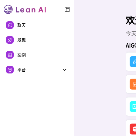
欢
聊天
今
发现
AI
案例
平台