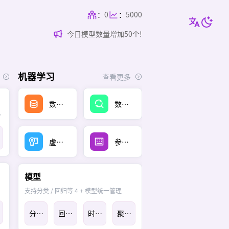
：
0
：
5000
今日应用数量增加50个!
今日模型数量增加50个!
今日数据集数量增加50个!
今日应用数量增加50个!
机器学习
查看更多
数据集
数据探索
及自动标注
虚拟量测
参数推荐
模型
支持分类 / 回归等 4 + 模型统一管理
分类
回归
时序
聚类